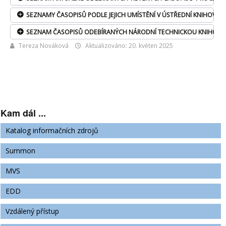
SEZNAMY ČASOPISŮ PODLE JEJICH UMÍSTĚNÍ V ÚSTŘEDNÍ KNIHOVNĚ
SEZNAM ČASOPISŮ ODEBÍRANÝCH NÁRODNÍ TECHNICKOU KNIHOV
Tereza Nováková
Aktualizováno: 20. květen 2025
Kam dál ...
Katalog informačních zdrojů
Summon
MVS
EDD
Vzdálený přístup