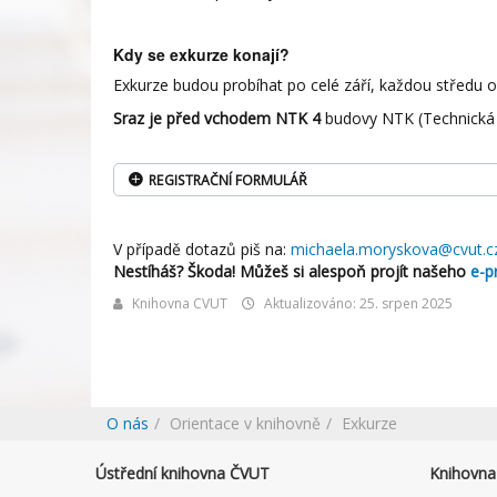
Kdy se exkurze konají?
Exkurze budou probíhat po celé září, každou středu o
Sraz je
před vchodem NTK 4
budovy NTK (Technická 
REGISTRAČNÍ FORMULÁŘ
V případě dotazů piš na:
michaela.moryskova@cvut.c
Nestíháš? Škoda! Můžeš si alespoň projít našeho
e-p
Knihovna CVUT
Aktualizováno: 25. srpen 2025
O nás
Orientace v knihovně
Exkurze
Ústřední knihovna ČVUT
Knihovna 