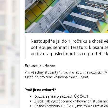
Nastoupil*a jsi do 1. ročníku a chceš v
potřebuješ sehnat literaturu k psaní s
podívat a poslechnout si, co pro tebe
Exkurze je určena:
Pro všechny studenty 1. ročníků (Bc. i navazujících Mgr
zjistit, co pro tebe knihovna může udělat.
Proč jít na exkurzi?
Dozvíš se vše o službách ÚK ČVUT.
Zjistíš, jak využít pomoc knihovny při studiu 
Poznáš prostory ÚK ČVUT, kde můžeš trávit ča