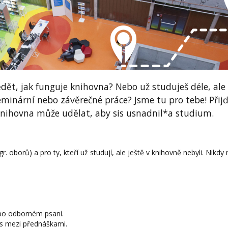
ědět, jak funguje knihovna? Nebo už studuješ déle, ale
eminární nebo závěrečné práce? Jsme tu pro tebe! Přijď
 knihovna může udělat, aby sis usnadnil*a studium.
. oborů) a pro ty, kteří už studují, ale ještě v knihovně nebyli. Nikdy
nebo odborném psaní.
s mezi přednáškami.