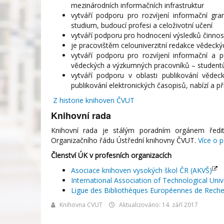
mezinárodních informačních infrastruktur
vytváří podporu pro rozvíjení informační gr
studium, budoucí profesi a celoživotní učení
vytváří podporu pro hodnocení výsledků činnosti
je pracovištěm celouniverzitní redakce vědeck
vytváří podporu pro rozvíjení informační a 
vědeckých a výzkumných pracovníků – student
vytváří podporu v oblasti publikování věd
publikování elektronických časopisů, nabízí a p
Z historie knihoven ČVUT
Knihovní rada
Knihovní rada je stálým poradním orgánem ředite
Organizačního řádu Ústřední knihovny ČVUT.
Více o p
Členství ÚK v profesních organizacích
Asociace knihoven vysokých škol ČR (AKVŠ)
International Association of Technological Unive
Ligue des Bibliothèques Européennes de Reche
Knihovna CVUT
Aktualizováno: 14. září 2017