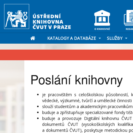
KATALOGY A DATABÁZE
SLUŽBY
Poslání knihovny
je pracovištěm s celoškolskou působností, k
vědecké, výzkumné, tvůrčí a umělecké činnosti 
slouží studentům a akademickým pracovníkům Č
buduje a zpřístupňuje specializované fondy tiš
buduje a provozuje Digitální knihovnu ČVUT (
dokumentů ČVUT (vysokoškolských kvalifika
a dokumentů ČVUT), poskytuje metodickou pod