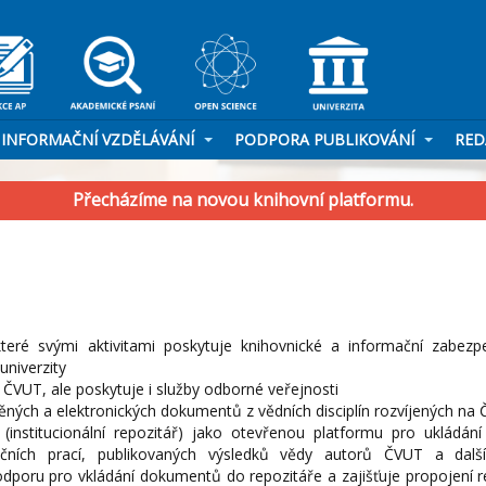
INFORMAČNÍ VZDĚLÁVÁNÍ
PODPORA PUBLIKOVÁNÍ
RED
Přecházíme na novou knihovní platformu.
teré svými aktivitami poskytuje knihovnické a informační zabezpe
univerzity
VUT, ale poskytuje i služby odborné veřejnosti
těných a elektronických dokumentů z vědních disciplín rozvíjených na
institucionální repozitář) jako otevřenou platformu pro ukládání 
čních prací, publikovaných výsledků vědy autorů ČVUT a dalšíc
poru pro vkládání dokumentů do repozitáře a zajišťuje propojení r