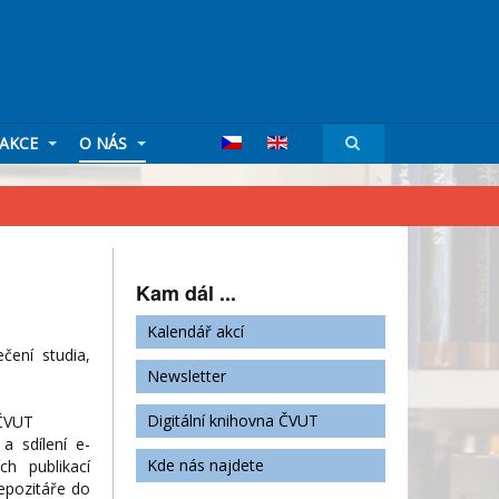
AKCE
O NÁS
Kam dál ...
Kalendář akcí
čení studia,
Newsletter
Digitální knihovna ČVUT
 ČVUT
a sdílení e-
Kde nás najdete
h publikací
epozitáře do