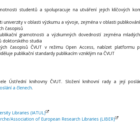
amotnosti studentů a spolupracuje na utváření jejich klíčových ko
 univerzity v oblasti výzkumu a vývoje, zejména v oblasti publikování
ých časopisů
publikační gramotnosti a výzkumných dovedností zejména mladých 
ů doktorského studia
eckých časopisů ČVUT v režimu Open Access, nabízet platformu 
řiděluje publikační standardy publikacím vzniklým na ČVUT
le Ústřední knihovny ČVUT. Složení knihovní rady a její poslá
oslání a členech
.
rsity Libraries (IATUL)
rche/Association of European Research Libraries (LIBER)