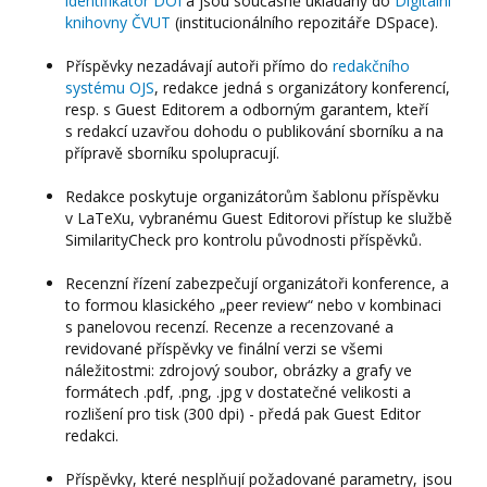
identifikátor DOI
a jsou současně ukládány do
Digitální
knihovny ČVUT
(institucionálního repozitáře DSpace).
Příspěvky nezadávají autoři přímo do
redakčního
systému OJS
, redakce jedná s organizátory konferencí,
resp. s Guest Editorem a odborným garantem, kteří
s redakcí uzavřou dohodu o publikování sborníku a na
přípravě sborníku spolupracují.
Redakce poskytuje organizátorům šablonu příspěvku
v LaTeXu, vybranému Guest Editorovi přístup ke službě
SimilarityCheck pro kontrolu původnosti příspěvků.
Recenzní řízení zabezpečují organizátoři konference, a
to formou klasického „peer review“ nebo v kombinaci
s panelovou recenzí. Recenze a recenzované a
revidované příspěvky ve finální verzi se všemi
náležitostmi: zdrojový soubor, obrázky a grafy ve
formátech .pdf, .png, .jpg v dostatečné velikosti a
rozlišení pro tisk (300 dpi) - předá pak Guest Editor
redakci.
Příspěvky, které nesplňují požadované parametry, jsou