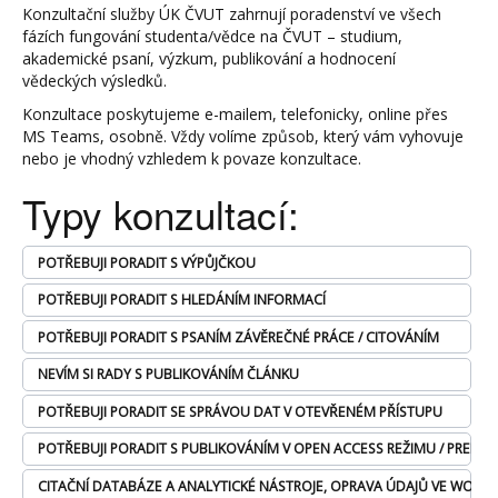
Konzultační služby ÚK ČVUT zahrnují poradenství ve všech
fázích fungování studenta/vědce na ČVUT – studium,
akademické psaní, výzkum, publikování a hodnocení
vědeckých výsledků.
Konzultace poskytujeme e-mailem, telefonicky, online přes
MS Teams, osobně. Vždy volíme způsob, který vám vyhovuje
nebo je vhodný vzhledem k povaze konzultace.
Typy konzultací:
POTŘEBUJI PORADIT S VÝPŮJČKOU
POTŘEBUJI PORADIT S HLEDÁNÍM INFORMACÍ
POTŘEBUJI PORADIT S PSANÍM ZÁVĚREČNÉ PRÁCE / CITOVÁNÍM
NEVÍM SI RADY S PUBLIKOVÁNÍM ČLÁNKU
POTŘEBUJI PORADIT SE SPRÁVOU DAT V OTEVŘENÉM PŘÍSTUPU
POTŘEBUJI PORADIT S PUBLIKOVÁNÍM V OPEN ACCESS REŽIMU / PREDÁ
CITAČNÍ DATABÁZE A ANALYTICKÉ NÁSTROJE, OPRAVA ÚDAJŮ VE WOS A