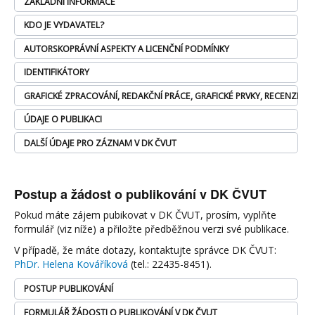
ZÁKLADNÍ INFORMACE
KDO JE VYDAVATEL?
AUTORSKOPRÁVNÍ ASPEKTY A LICENČNÍ PODMÍNKY
IDENTIFIKÁTORY
GRAFICKÉ ZPRACOVÁNÍ, REDAKČNÍ PRÁCE, GRAFICKÉ PRVKY, RECENZNÍ Ř
ÚDAJE O PUBLIKACI
DALŠÍ ÚDAJE PRO ZÁZNAM V DK ČVUT
Postup a žádost o publikování v DK ČVUT
Pokud máte zájem pubikovat v DK ČVUT, prosím, vyplňte
formulář (viz níže) a přiložte předběžnou verzi své publikace.
V případě, že máte dotazy, kontaktujte správce DK ČVUT:
PhDr. Helena Kováříková
(tel.: 22435-8451).
POSTUP PUBLIKOVÁNÍ
FORMULÁŘ ŽÁDOSTI O PUBLIKOVÁNÍ V DK ČVUT