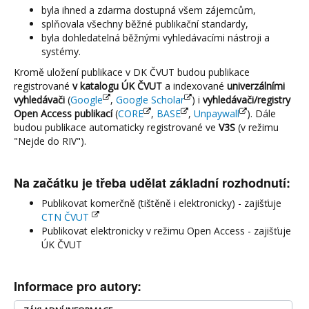
byla ihned a zdarma dostupná všem zájemcům,
splňovala všechny běžné publikační standardy,
byla dohledatelná běžnými vyhledávacími nástroji a
systémy.
Kromě uložení publikace v DK ČVUT budou publikace
registrované
v katalogu ÚK ČVUT
a indexované
univerzálními
vyhledávači
(
Google
,
Google Scholar
) i
vyhledávači/registry
Open Access publikací
(
CORE
,
BASE
,
Unpaywall
). Dále
budou publikace automaticky registrované ve
V3S
(v režimu
"Nejde do RIV").
Na začátku je třeba udělat základní rozhodnutí:
Publikovat komerčně (tištěně i elektronicky) - zajišťuje
CTN ČVUT
Publikovat elektronicky v režimu Open Access - zajišťuje
ÚK ČVUT
Informace pro autory: